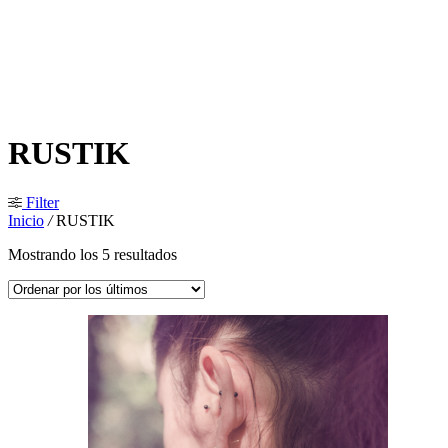
RUSTIK
Filter
Inicio
/
RUSTIK
Ordenado
Mostrando los 5 resultados
por
los
últimos