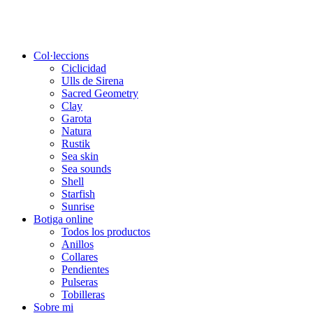
Col·leccions
Ciclicidad
Ulls de Sirena
Sacred Geometry
Clay
Garota
Natura
Rustik
Sea skin
Sea sounds
Shell
Starfish
Sunrise
Botiga online
Todos los productos
Anillos
Collares
Pendientes
Pulseras
Tobilleras
Sobre mi