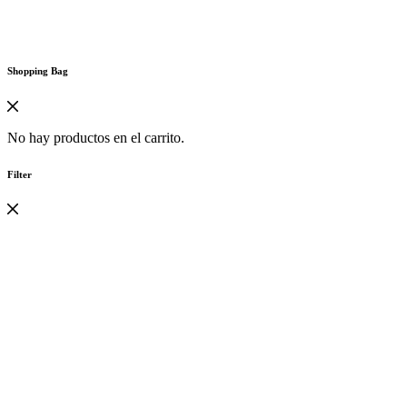
Shopping Bag
No hay productos en el carrito.
Filter
cio
cio
ltrar
nimo
ximo
cio:
€60
—
€150
Anillos
20
Ciclicidad
3
CLAY
6