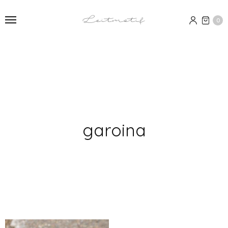
0
garoina