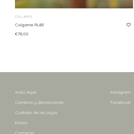
COLLARES
Colgante RUBÍ
€
78,00
Seleccionar opciones
Este
producto
tiene
múltiples
variantes.
Las
opciones
Aviso legal
Instagram
se
Cambios y devoluciones
Facebook
pueden
elegir
Cuidado de las joyas
en
Envíos
la
Contacta