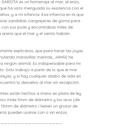
n GAROTA es un homenaje al mar, al erizo,
que ha visto menguada su existencia con el
años, y a mi infancia. Esa infancia en la que
llevar sandalias cangrejeras de goma para
e con sus puas y encontrabas miles de
a arena que el mar y el viento habían
tante explicaros, que para hacer las joyas
ulando maravillas marinas, JAMÁS he
a ningún animal. Es indispensable para mi
sto. Solo trabajo a partir de lo que el mar
playas, y si hay cualquier atisbo de vida en
cuentro lo devuelvo al mar sin excepción.
entes están hechos a mano en plata de ley
erizo mide 5mm de diámetro y los aros (de
 15mm de diámetro i tienen un grosor de
ros pueden usarse con o sin erizos.
———————————————————