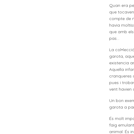
Quan era pe
que tocaven
compte de n
havia moltís
que amb els
pas…
La col•lecc
garota, aqu
existencia a
Aquella infa
cranqueres 
pues i trobav
vent havien 
Un bon exemp
garota a par
És molt impo
faig emulant
animal. És i