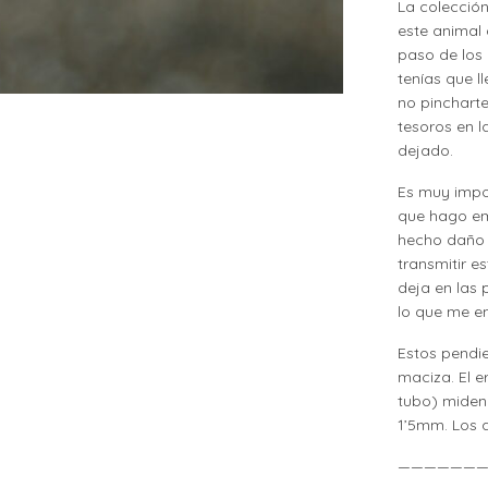
La colecció
este animal 
paso de los 
tenías que 
no pinchart
tesoros en l
dejado.
Es muy impor
que hago em
hecho daño 
transmitir e
deja en las 
lo que me en
Estos pendi
maciza. El 
tubo) miden
1’5mm. Los a
——————