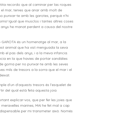
tita recordo que al caminar per las roques
 el mar, tenies que anar amb molt de
o punxar-te amb les garotes, perquè n’hi
sims! Igual que musclos i tantes altres coses
 anys he manat perdent a causa del nostre
ió GAROTA és un homenatge al mar, a la
est animal que ha vist menguada la seva
mb el pas dels anys, i a la meva infancia.
ncia en la que havies de portar sandàlies
de goma per no punxar-te amb les seves
es mils de tresors a la sorra que el mar i el
deixat.
le d’un d’aquests tresors és l’esquelet de
tir del qual està feta aquesta joia.
rtant explicar-vos, que per fer les joies que
 meravelles marines, MAI he fet mal a cap
ndispensable per mi transmeter això. Només