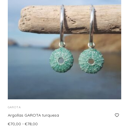
GAROTA
Argollas GAROTA turquesa
Rango
€
70,00
-
€
78,00