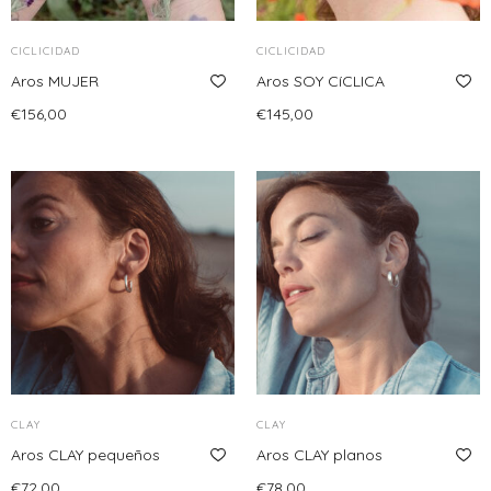
CICLICIDAD
CICLICIDAD
Aros MUJER
Aros SOY CíCLICA
€
156,00
€
145,00
Leer más
Añadir al carrito
CLAY
CLAY
Aros CLAY pequeños
Aros CLAY planos
€
72,00
€
78,00