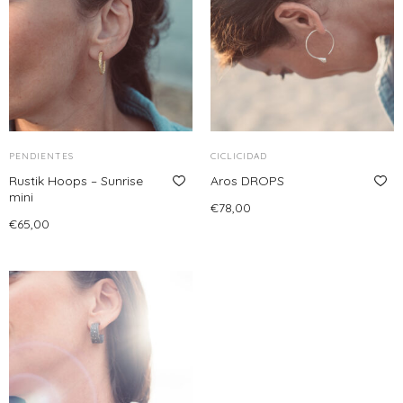
múltiples
hasta
variantes.
€70,00
Las
opciones
se
pueden
elegir
PENDIENTES
en
CICLICIDAD
Rustik Hoops – Sunrise
la
Aros DROPS
mini
página
€
78,00
€
65,00
de
Añadir al carrito
Leer más
producto