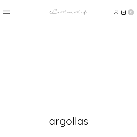
0
argollas