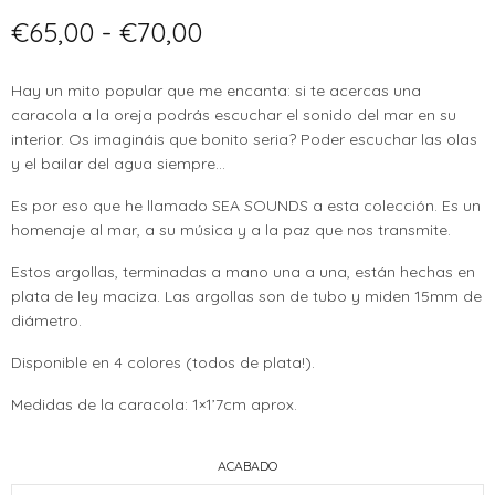
Rango
€
65,00
-
€
70,00
de
precios:
Hay un mito popular que me encanta: si te acercas una
desde
caracola a la oreja podrás escuchar el sonido del mar en su
€65,00
interior. Os imagináis que bonito seria? Poder escuchar las olas
hasta
y el bailar del agua siempre…
€70,00
Es por eso que he llamado SEA SOUNDS a esta colección. Es un
homenaje al mar, a su música y a la paz que nos transmite.
Estos argollas, terminadas a mano una a una, están hechas en
plata de ley maciza. Las argollas son de tubo y miden 15mm de
diámetro.
Disponible en 4 colores (todos de plata!).
Medidas de la caracola: 1×1’7cm aprox.
ACABADO