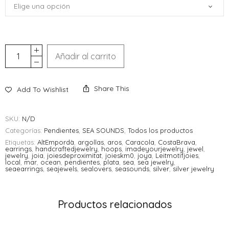
Añadir al carrito
Share This
Add To Wishlist
SKU:
N/D
Categorías:
Pendientes
,
SEA SOUNDS
,
Todos los productos
Etiquetas:
AltEmpordà
,
argollas
,
aros
,
Caracola
,
CostaBrava
,
earrings
,
handcraftedjewelry
,
hoops
,
imadeyourjewelry
,
jewel
,
jewelry
,
joia
,
joiesdeproximitat
,
joieskm0
,
joya
,
Leitmotifjoies
,
local
,
mar
,
ocean
,
pendientes
,
plata
,
sea
,
sea jewelry
,
seaearrings
,
seajewels
,
sealovers
,
seasounds
,
silver
,
silver jewelry
Productos relacionados