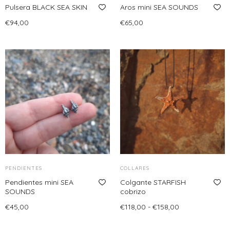
la
Pulsera BLACK SEA SKIN
Aros mini SEA SOUNDS
página
€
94,00
€
65,00
de
Añadir al carrito
Seleccionar opciones
Este
producto
producto
tiene
múltiples
variantes.
Las
opciones
se
pueden
elegir
PENDIENTES
en
COLLARES
Pendientes mini SEA
la
Colgante STARFISH
SOUNDS
cobrizo
página
Rango
€
45,00
€
118,00
-
€
158,00
de
de
Seleccionar opciones
Seleccionar opciones
producto
Este
Este