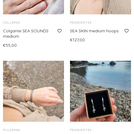
COLLARES
PENDIENTES
Colgante SEA SOUNDS
SEA SKIN medium hoops
medium
€
127,00
€
55,00
Añadir al carrito
Seleccionar opciones
Este
producto
tiene
múltiples
variantes.
Las
opciones
se
pueden
elegir
en
PULSERAS
PENDIENTES