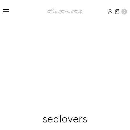
0
sealovers