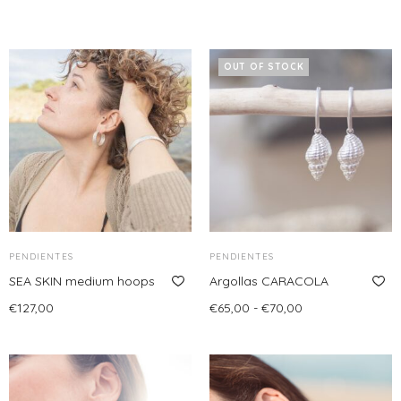
OUT OF STOCK
PENDIENTES
PENDIENTES
SEA SKIN medium hoops
Argollas CARACOLA
Rango
€
127,00
€
65,00
-
€
70,00
de
Añadir al carrito
Seleccionar opciones
Este
precios:
producto
desde
tiene
€65,00