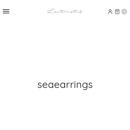
0
seaearrings