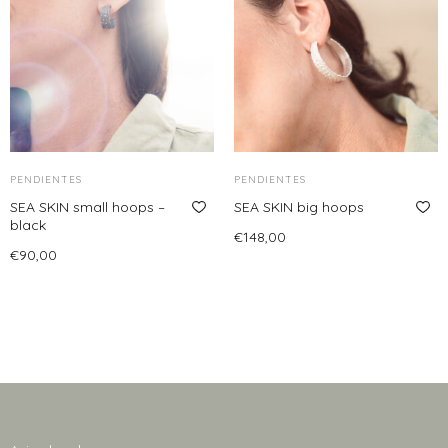
múltiples
hasta
variantes.
€70,00
Las
opciones
se
pueden
elegir
PENDIENTES
en
PENDIENTES
SEA SKIN small hoops –
la
SEA SKIN big hoops
black
página
€
148,00
€
90,00
de
Añadir al carrito
Añadir al carrito
producto