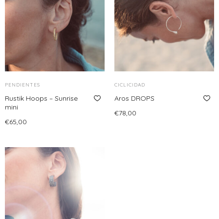
múltiples
hasta
variantes.
€70,00
Las
opciones
se
pueden
elegir
PENDIENTES
en
CICLICIDAD
Rustik Hoops – Sunrise
la
Aros DROPS
mini
página
€
78,00
€
65,00
de
Añadir al carrito
Leer más
producto