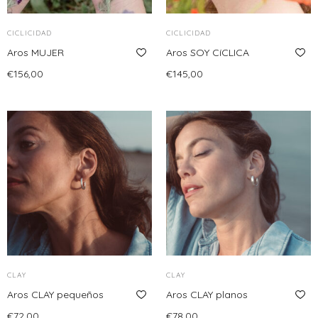
CICLICIDAD
CICLICIDAD
Aros MUJER
Aros SOY CíCLICA
€
156,00
€
145,00
Leer más
Añadir al carrito
CLAY
CLAY
Aros CLAY pequeños
Aros CLAY planos
€
72,00
€
78,00