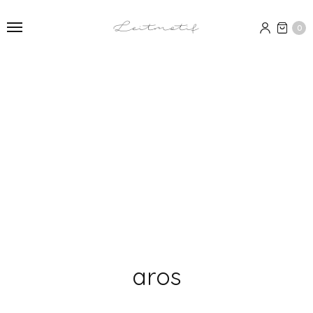
0
aros