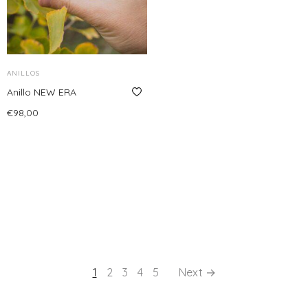
ANILLOS
Anillo NEW ERA
€
98,00
Leer más
1
2
3
4
5
Next →