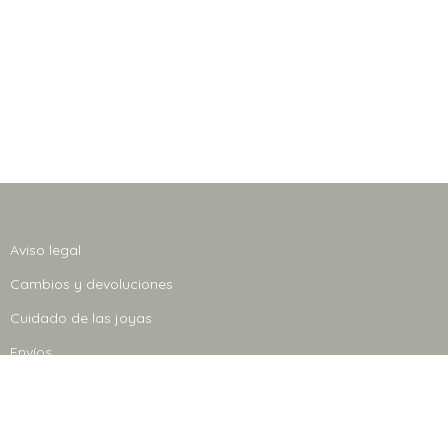
Aviso legal
Cambios y devoluciones
Cuidado de las joyas
Envíos
Contacta
© Leitmotif Jewelry 2020