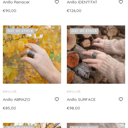
la
Anillo Renacer
Anillo IDENTITAT
página
página
€
90,00
€
126,00
de
de
Leer más
Leer más
producto
producto
OUT OF STOCK
OUT OF STOCK
ANILLOS
ANILLOS
Anillo ABRAZO
Anillo SURFACE
€
85,00
€
98,00
Leer más
Leer más