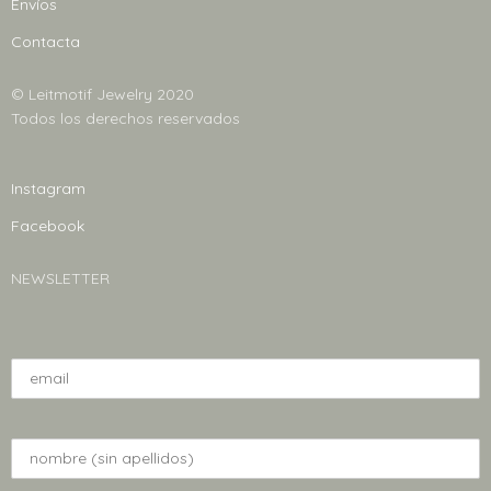
Envíos
página
Contacta
de
producto
© Leitmotif Jewelry 2020
Todos los derechos reservados
Instagram
Facebook
NEWSLETTER