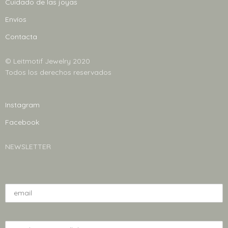
en
Cuidado de las joyas
la
la
página
Envíos
página
de
Contacta
de
producto
producto
© Leitmotif Jewelry 2020
Todos los derechos reservados
Instagram
Facebook
NEWSLETTER