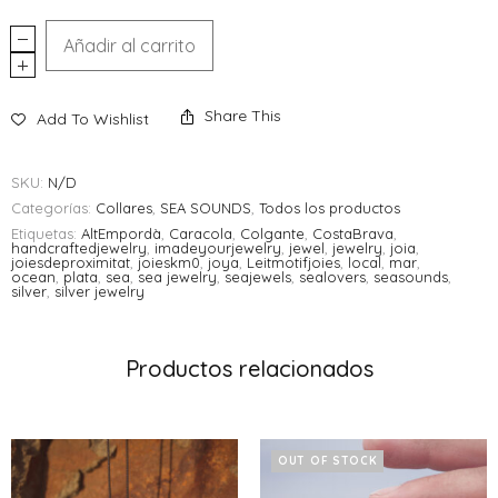
Añadir al carrito
Share This
Add To Wishlist
SKU:
N/D
Categorías:
Collares
,
SEA SOUNDS
,
Todos los productos
Etiquetas:
AltEmpordà
,
Caracola
,
Colgante
,
CostaBrava
,
handcraftedjewelry
,
imadeyourjewelry
,
jewel
,
jewelry
,
joia
,
joiesdeproximitat
,
joieskm0
,
joya
,
Leitmotifjoies
,
local
,
mar
,
ocean
,
plata
,
sea
,
sea jewelry
,
seajewels
,
sealovers
,
seasounds
,
silver
,
silver jewelry
Productos relacionados
OUT OF STOCK