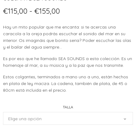
Rango
€
115,00
-
€
155,00
de
precios:
Hay un mito popular que me encanta: si te acercas una
desde
caracola a la oreja podrás escuchar el sonido del mar en su
€115,00
interior. Os imagináis que bonito seria? Poder escuchar las olas
hasta
y el bailar del agua siempre…
€155,00
Es por eso que he llamado SEA SOUNDS a esta colección. Es un
homenaje al mar, a su música y a la paz que nos transmite.
Estos colgantes, terminados a mano uno a uno, están hechos
en plata de ley maciza. La cadena, también de plata, de 45 o
80cm está incluida en el precio.
TALLA