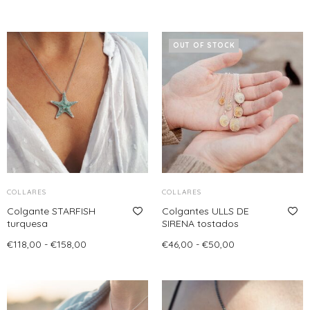
OUT OF STOCK
COLLARES
COLLARES
Colgante STARFISH
Colgantes ULLS DE
turquesa
SIRENA tostados
Rango
Rango
€
118,00
-
€
158,00
€
46,00
-
€
50,00
de
de
Seleccionar opciones
Seleccionar opciones
Este
Este
precios:
precios:
producto
producto
desde
desde
tiene
tiene