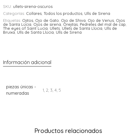
SKU:
ullets-sirena-oscuros
Categorías:
Collares
,
Todos los productos
,
Ulls de Sirena
Etiquetas:
Ojitos
,
Ojo de Gato
,
Ojo de Shiva
,
Ojo de Venus
,
Ojos
de Santa Lúcia
,
Ojos de sirena
,
Orejitas
,
Pedretes del mal de cap
,
The eyes of Saint Lucia
,
Ullets
,
Ullets de Santa Llúcia
,
Ulls de
Bruixa
,
Ulls de Santa Llúcia
,
Ulls de Sirena
Información adicional
piezas únicas -
1, 2, 3, 4, 5
numeradas
Productos relacionados