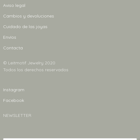
se
se
Aviso legal
pueden
pueden
Cambios y devoluciones
elegir
elegir
en
en
Cuidado de las joyas
la
la
Envíos
página
página
Contacta
de
de
producto
producto
© Leitmotif Jewelry 2020
Todos los derechos reservados
Instagram
Facebook
NEWSLETTER