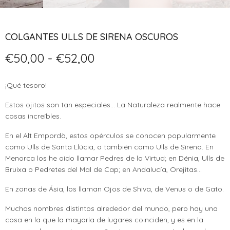
COLGANTES ULLS DE SIRENA OSCUROS
Rango
€
50,00
-
€
52,00
de
precios:
¡Qué tesoro!
desde
€50,00
Estos ojitos son tan especiales… La Naturaleza realmente hace
hasta
cosas increíbles.
€52,00
En el Alt Empordà, estos opérculos se conocen popularmente
como Ulls de Santa Llúcia, o también como Ulls de Sirena. En
Menorca los he oído llamar Pedres de la Virtud; en Dénia, Ulls de
Bruixa o Pedretes del Mal de Cap; en Andalucía, Orejitas…
En zonas de Ásia, los llaman Ojos de Shiva, de Venus o de Gato.
Muchos nombres distintos alrededor del mundo, pero hay una
cosa en la que la mayoría de lugares coinciden, y es en la