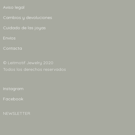
opciones
Aviso legal
se
Cambios y devoluciones
pueden
elegir
Cuidado de las joyas
en
Envíos
la
Contacta
página
de
© Leitmotif Jewelry 2020
producto
Todos los derechos reservados
Instagram
Facebook
NEWSLETTER