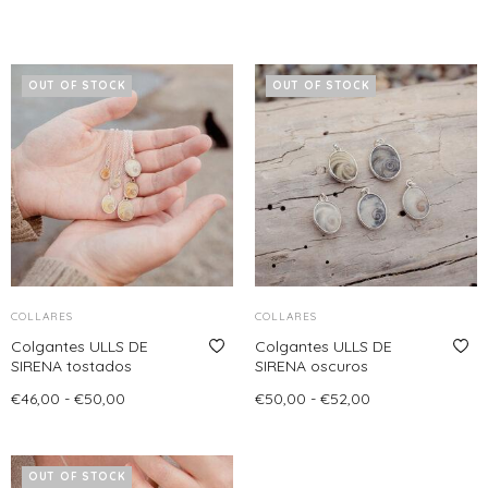
OUT OF STOCK
OUT OF STOCK
COLLARES
COLLARES
Colgantes ULLS DE
Colgantes ULLS DE
SIRENA tostados
SIRENA oscuros
Rango
Rango
€
46,00
-
€
50,00
€
50,00
-
€
52,00
de
de
Seleccionar opciones
Leer más
Este
precios:
precios:
producto
desde
desde
OUT OF STOCK