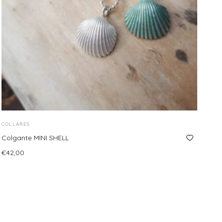
COLLARES
Colgante MINI SHELL
€
42,00
Seleccionar opciones
Este
producto
tiene
múltiples
variantes.