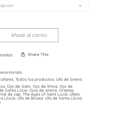
Añadir al carrito
Share This
ishlist
irena-torrats
ollares
,
Todos los productos
,
Ulls de Sirena
tos
,
Ojo de Gato
,
Ojo de Shiva
,
Ojo de
de Santa Lúcia
,
Ojos de sirena
,
Orejitas
,
 mal de cap
,
The eyes of Saint Lucia
,
Ullets
,
ta Llúcia
,
Ulls de Bruixa
,
Ulls de Santa Llúcia
,
a