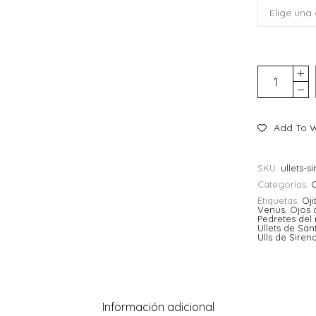
Add To W
SKU:
ullets-s
Categorías:
C
Etiquetas:
Oji
Venus
,
Ojos 
Pedretes del
Ullets de San
Ulls de Siren
Información adicional