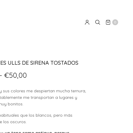
0
ES ULLS DE SIRENA TOSTADOS
Rango
-
€
50,00
de
precios:
 y sus colores me despiertan mucha ternura,
desde
itablemente me transportan a lugares y
€46,00
uy bonitos.
hasta
€50,00
abituales que los blancos, pero más
 los oscuros.
nen
un tono como antiguo, porque