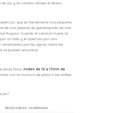
l de ojo y en cambio atraen el dinero.
 opérculo, que es literalmente una pequeña
ene de una especie de gasterópodo de mar
ma Rugosa. Cuando el caracol muere, la
por un lado y el opérculo por otro.
n arrastrados por las aguas hasta las
e se pueden encontrar.
e estas fotos,
miden de 10 a 17mm de
contar con la montura de plata ni las anillas.
ecen?
PIEZAS ÚNICAS - NUMERADAS