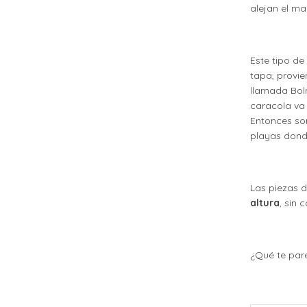
alejan el ma
Este tipo de
tapa, provi
llamada Bol
caracola va 
Entonces so
playas dond
Las piezas d
altura
, sin 
¿Qué te par