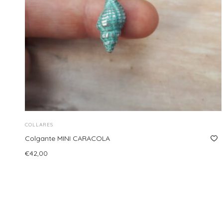
COLLARES
Colgante MINI CARACOLA
€
42,00
Seleccionar opciones
Este
producto
tiene
múltiples
variantes.