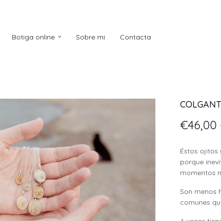
Botiga online
Sobre mi
Contacta
COLGANT
€
46,00
Éstos ojitos
porque inev
momentos m
Son menos h
comunes que
A veces tie