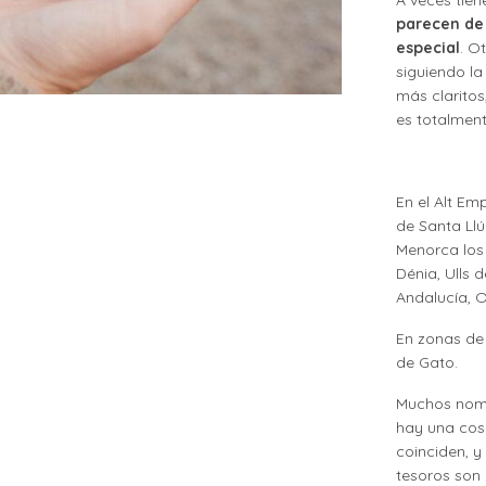
parecen de
especial
. O
siguiendo la
más clarito
es totalment
En el Alt E
de Santa Llú
Menorca los 
Dénia, Ulls 
Andalucía, O
En zonas de 
de Gato.
Muchos nomb
hay una cos
coinciden, y
tesoros son 