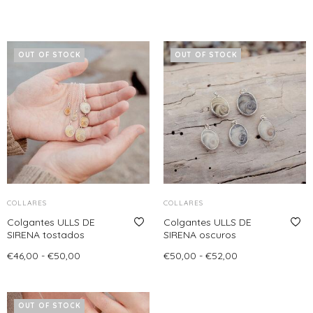
OUT OF STOCK
OUT OF STOCK
COLLARES
COLLARES
Colgantes ULLS DE
Colgantes ULLS DE
SIRENA tostados
SIRENA oscuros
Rango
Rango
€
46,00
-
€
50,00
€
50,00
-
€
52,00
de
de
Seleccionar opciones
Leer más
Este
precios:
precios:
producto
desde
desde
OUT OF STOCK