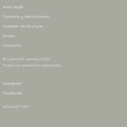
opciones
Aviso legal
se
Cambios y devoluciones
pueden
elegir
Cuidado de las joyas
en
Envíos
la
Contacta
página
de
© Leitmotif Jewelry 2020
producto
Todos los derechos reservados
Instagram
Facebook
NEWSLETTER