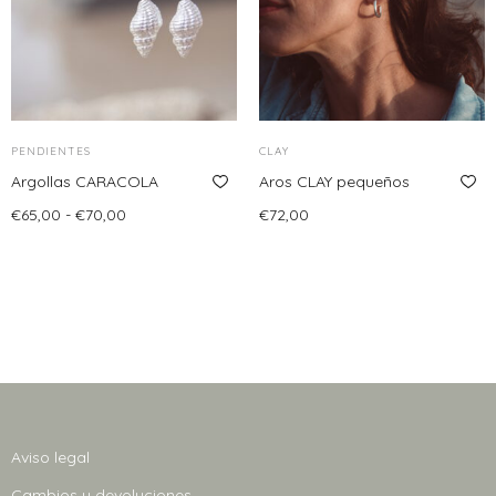
opciones
se
pueden
elegir
en
PENDIENTES
CLAY
la
Argollas CARACOLA
Aros CLAY pequeños
página
Rango
€
65,00
-
€
70,00
€
72,00
de
de
Seleccionar opciones
Añadir al carrito
producto
Este
precios:
producto
desde
tiene
€65,00
múltiples
hasta
variantes.
€70,00
Las
opciones
se
Aviso legal
pueden
Cambios y devoluciones