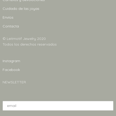
elegir
en
Cuidado de las joyas
la
Envíos
página
Contacta
de
producto
© Leitmotif Jewelry 2020
Todos los derechos reservados
Instagram
Facebook
NEWSLETTER