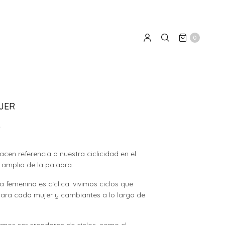
0
JER
0
acen referencia a nuestra ciclicidad en el
 amplio de la palabra.
a femenina es cíclica: vivimos ciclos que
para cada mujer y cambiantes a lo largo de
.
emos ser creadoras de ciclos, como el