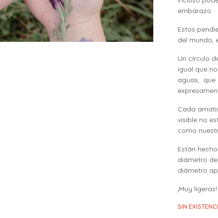
embarazo.
Estos pendi
del mundo, e
Un círculo d
igual que n
aguas, que 
expresament
Cada amatist
visible no es
como nuestr
Están hecho
diámetro de
diámetro ap
¡Muy ligeras!
SIN EXISTENC