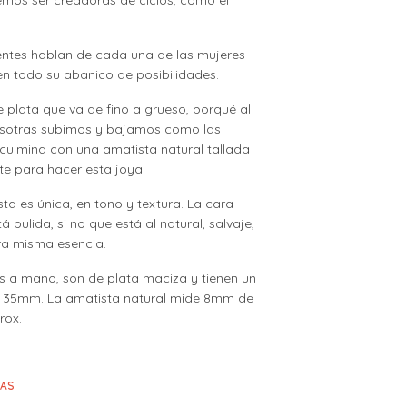
entes hablan de cada una de las mujeres
n todo su abanico de posibilidades.
e plata que va de fino a grueso, porqué al
osotras subimos y bajamos como las
culmina con una amatista natural tallada
e para hacer esta joya.
a es única, en tono y textura. La cara
tá pulida, si no que está al natural, salvaje,
a misma esencia.
s a mano, son de plata maciza y tienen un
 35mm. La amatista natural mide 8mm de
rox.
IAS