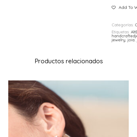
Add To W
Categorías:
C
Etiquetas:
Al
handcraftedj
jewelry
,
joia
,
Productos relacionados