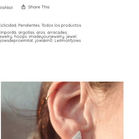
Share This
ishlist
iclicidad
,
Pendientes
,
Todos los productos
tEmpordà
,
argollas
,
aros
,
arracades
,
ewelry
,
hoops
,
imadeyourjewelry
,
jewel
,
joiesdeproximitat
,
joieskm0
,
Leitmotifjoies